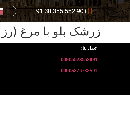
+90 552 355 30 91
زرشک بلو با مرغ (رز 
اتصل بنا:
00905523553091
00905
376788591