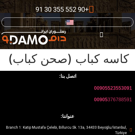
+90 552 355 30 91
کاسه کباب (صحن كباب)
اتصل بنا:
00905523553091
00905
376788591
عنواننا:
Branch 1: Katip Mustafa Çelebi, Billurcu Sk. 13a, 34433 Beyoğlu/İstanbul,
Türkiye