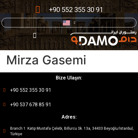
+90 552 355 30 91
Mirza Gasemi
Bize Ulaşın:
+90 552 355 30 91
+90 537 678 85 91
Adres:
Branch 1: Katip Mustafa Çelebi, Billurcu Sk. 13a, 34433 Beyoğlu/İstanbul,
Türkiye