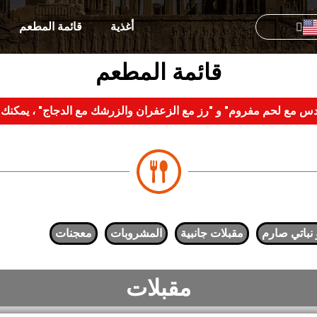
أغذية
قائمة المطعم
قائمة المطعم
 العدس مع لحم مفروم" و "رز مع الزعفران والزرشك مع الدجاج" ، يمك
 نباتي صارم
مقبلات جانبية
المشروبات
معجنات
مقبلات