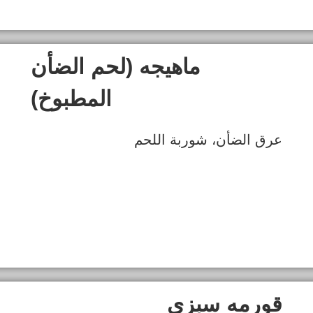
ماهیجه (لحم الضأن
المطبوخ)
عرق الضأن، شوربة اللحم
قورمه سبزی