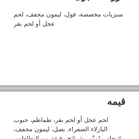
سبزيات مخصصة، فول، ليمون مجفف، لحم
عجل أو لحم بقر
قیمه
لحم عجل أو لحم بقر، طماطم، حبوب
البازلاء الصفراء، بصل، ليمون مجفف،
باتنجان، مُزيَّن بشرائح رقيقة من البطاطس