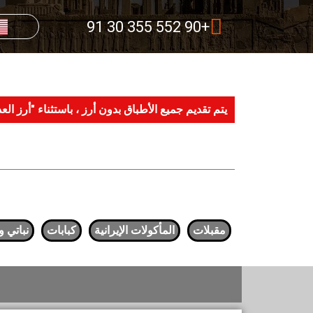
+90 552 355 30 91
يتم تقديم جميع الأطباق بدون أرز ، باستثناء "أرز
مقبلات
المأكولات الإيرانية
كبابات
نباتي و