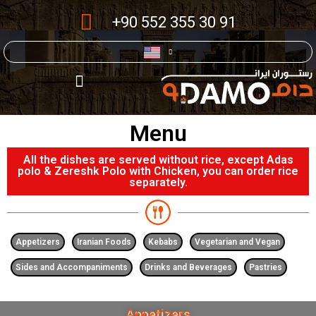
+90 552 355 30 91
Menu
All the dishes are served without rice, except Adas
polo & Zereshk Polo with Chicken, you can order rice
separately.
Appetizers
Iranian Foods
Kebabs
Vegetarian and Vegan
Sides and Accompaniments
Drinks and Beverages
Pastries
Appetizers