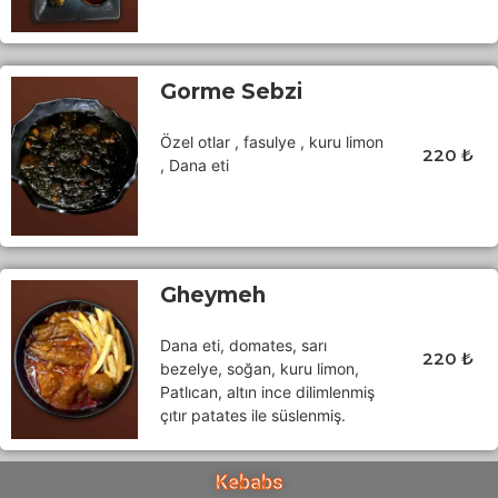
Gorme Sebzi
Özel otlar , fasulye , kuru limon
220 ₺
, Dana eti
Gheymeh
Dana eti, domates, sarı
220 ₺
bezelye, soğan, kuru limon,
Patlıcan, altın ince dilimlenmiş
çıtır patates ile süslenmiş.
Kebabs