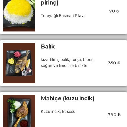
pirinç)
70 ₺
Tereyağlı Basmati Pilavı
Balık
kızartılmış balık, turşu, biber,
350 ₺
soğan ve limon ile birlikte
Mahiçe (kuzu incik)
Kuzu incik, Et sosu
390 ₺