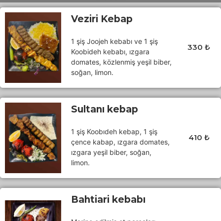
Veziri Kebap
1 şiş Joojeh kebabı ve 1 şiş
330 ₺
Koobideh kebabı, ızgara
domates, közlenmiş yeşil biber,
soğan, limon.
Sultanı kebap
1 şiş Koobıdeh kebap, 1 şiş
410 ₺
çence kabap, ızgara domates,
ızgara yeşil biber, soğan,
limon.
Bahtiari kebabı